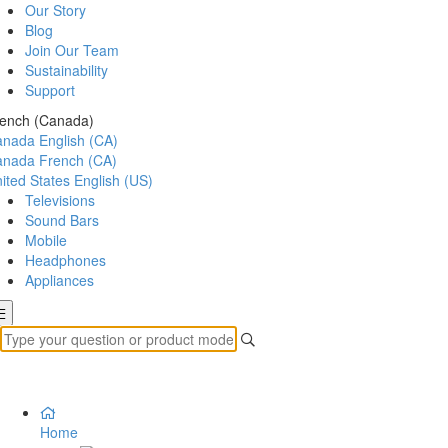
Our Story
Blog
Join Our Team
Sustainability
Support
ench (Canada)
anada
English (CA)
anada
French (CA)
ited States
English (US)
Televisions
Sound Bars
Mobile
Headphones
Appliances
Home