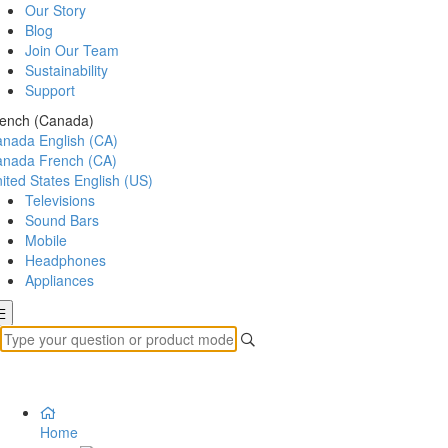
Our Story
Blog
Join Our Team
Sustainability
Support
ench (Canada)
anada
English (CA)
anada
French (CA)
ited States
English (US)
Televisions
Sound Bars
Mobile
Headphones
Appliances
Home