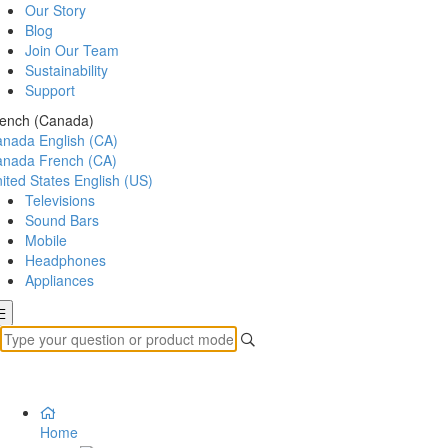
Our Story
Blog
Join Our Team
Sustainability
Support
ench (Canada)
anada
English (CA)
anada
French (CA)
ited States
English (US)
Televisions
Sound Bars
Mobile
Headphones
Appliances
Home