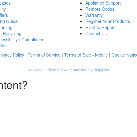
eases
Appliance Support
lity
Remote Codes
fers
Warranty
ing Guide
Register Your Products
Gaming
Right to Repair
s Recycling
Contact Us
essibility / Compliance
lish
rivacy Policy
|
Terms of Service
|
Terms of Sale - Mobile
|
Cookie Notic
Knowledge Base Software powered by Helpjuice
ntent?