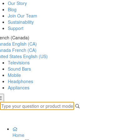
Our Story
Blog
Join Our Team
Sustainability
Support
ench (Canada)
anada
English (CA)
anada
French (CA)
ited States
English (US)
Televisions
Sound Bars
Mobile
Headphones
Appliances
Home