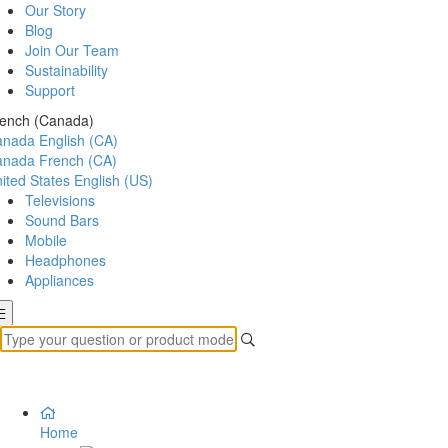
Our Story
Blog
Join Our Team
Sustainability
Support
ench (Canada)
anada
English (CA)
anada
French (CA)
ited States
English (US)
Televisions
Sound Bars
Mobile
Headphones
Appliances
Home