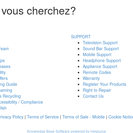
 vous cherchez?
SUPPORT
Television Support
 Team
Sound Bar Support
Mobile Support
ips
Headphone Support
eases
Appliance Support
lity
Remote Codes
fers
Warranty
ing Guide
Register Your Products
Gaming
Right to Repair
s Recycling
Contact Us
essibility / Compliance
lish
rivacy Policy
|
Terms of Service
|
Terms of Sale - Mobile
|
Cookie Notic
Knowledge Base Software powered by Helpjuice