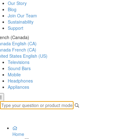
Our Story
Blog
Join Our Team
Sustainability
Support
ench (Canada)
anada
English (CA)
anada
French (CA)
ited States
English (US)
Televisions
Sound Bars
Mobile
Headphones
Appliances
Home