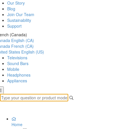
Our Story
Blog
Join Our Team
Sustainability
Support
ench (Canada)
anada
English (CA)
anada
French (CA)
ited States
English (US)
Televisions
Sound Bars
Mobile
Headphones
Appliances
Home