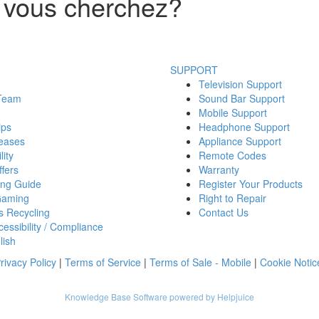
 vous cherchez?
SUPPORT
Television Support
 Team
Sound Bar Support
Mobile Support
ips
Headphone Support
eases
Appliance Support
lity
Remote Codes
fers
Warranty
ing Guide
Register Your Products
Gaming
Right to Repair
s Recycling
Contact Us
essibility / Compliance
lish
rivacy Policy
|
Terms of Service
|
Terms of Sale - Mobile
|
Cookie Notic
Knowledge Base Software powered by Helpjuice