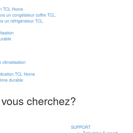
tion TCL Home
ns un congélateur coffre TCL.
s un réfrigérateur TCL.
isation
urable
climatisation
pplication TCL Home
stème durable
 vous cherchez?
SUPPORT