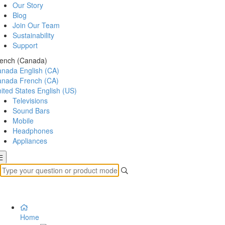
Our Story
Blog
Join Our Team
Sustainability
Support
ench (Canada)
anada
English (CA)
anada
French (CA)
ited States
English (US)
Televisions
Sound Bars
Mobile
Headphones
Appliances
Home