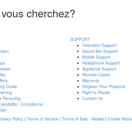
 vous cherchez?
SUPPORT
Television Support
 Team
Sound Bar Support
Mobile Support
ips
Headphone Support
eases
Appliance Support
lity
Remote Codes
fers
Warranty
ing Guide
Register Your Products
Gaming
Right to Repair
s Recycling
Contact Us
essibility / Compliance
lish
rivacy Policy
|
Terms of Service
|
Terms of Sale - Mobile
|
Cookie Notic