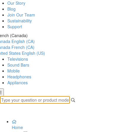
Our Story
Blog
Join Our Team
Sustainability
Support
ench (Canada)
anada
English (CA)
anada
French (CA)
ited States
English (US)
Televisions
Sound Bars
Mobile
Headphones
Appliances
Home