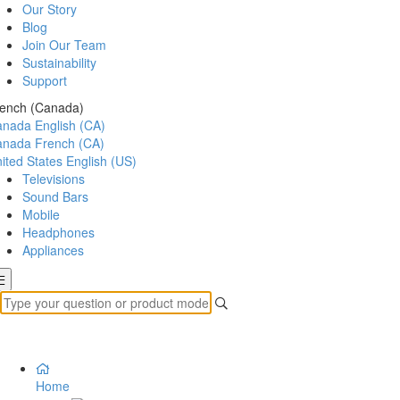
Our Story
Blog
Join Our Team
Sustainability
Support
ench (Canada)
anada
English (CA)
anada
French (CA)
ited States
English (US)
Televisions
Sound Bars
Mobile
Headphones
Appliances
Home