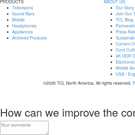
PRODUCTS
ABOUT US
Televisions
Our Story
Sound Bars
Join Our
Mobile
TCL Blog
Headphones
Partnersh
Appliances
Press Rel
Archived Products
Sustainabi
Current Of
Cord Cutt
4K HDR 
Electronic
Mobile Acc
USA / Eng
©2026 TCL North America. All rights reserved.
P
How can we improve the co