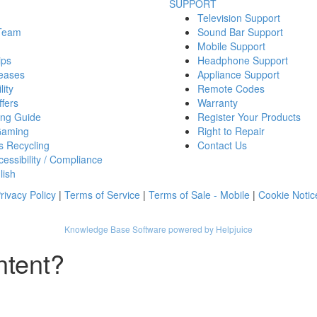
SUPPORT
Television Support
 Team
Sound Bar Support
Mobile Support
ips
Headphone Support
eases
Appliance Support
lity
Remote Codes
fers
Warranty
ing Guide
Register Your Products
Gaming
Right to Repair
s Recycling
Contact Us
essibility / Compliance
lish
rivacy Policy
|
Terms of Service
|
Terms of Sale - Mobile
|
Cookie Notic
Knowledge Base Software powered by Helpjuice
ntent?