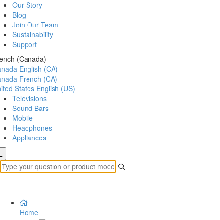
Our Story
Blog
Join Our Team
Sustainability
Support
ench (Canada)
anada
English (CA)
anada
French (CA)
ited States
English (US)
Televisions
Sound Bars
Mobile
Headphones
Appliances
Home